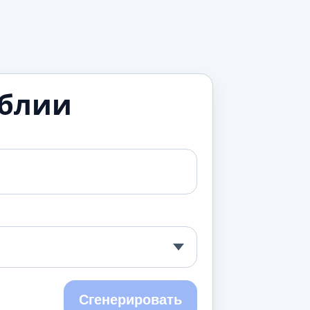
иблии
Сгенерировать