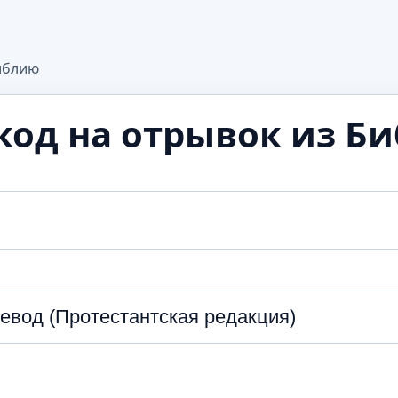
иблию
код на отрывок из Б
евод (Протестантская редакция)